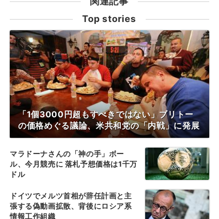
関連記事
Top stories
「1個3000円超もすべきではない」ブリトー
の価格めぐる議論、米共和党の「内戦」に発展
マラドーナさんの「神の手」ボー
ル、今月競売に 落札予想価格は1千万
ドル
ドイツでメルツ首相が辞任計画と主
張する偽動画拡散、背後にロシア系
情報工作組織