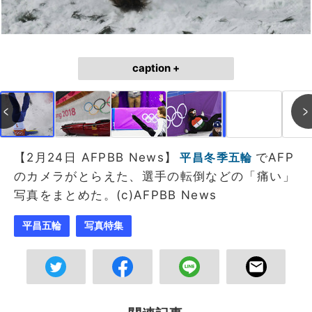
caption +
作成中
画像作成中
【2月24日 AFPBB News】
でAFP
平昌冬季五輪
のカメラがとらえた、選手の転倒などの「痛い」
写真をまとめた。(c)AFPBB News
平昌五輪
写真特集