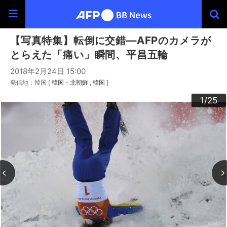
【写真特集】転倒に交錯―AFPのカメラが
とらえた「痛い」瞬間、平昌五輪
2018年2月24日 15:00
発信地：韓国 [
韓国・北朝鮮
韓国
]
20
23
24
22
25
10
13
14
16
19
12
15
17
18
21
11
3
4
6
9
2
5
7
8
1
/25
/25
/25
/25
/25
/25
/25
/25
/25
/25
/25
/25
/25
/25
/25
/25
/25
/25
/25
/25
/25
/25
/25
/25
/25