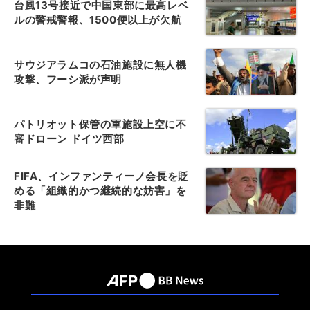
台風13号接近で中国東部に最高レベ
ルの警戒警報、1500便以上が欠航
サウジアラムコの石油施設に無人機
攻撃、フーシ派が声明
パトリオット保管の軍施設上空に不
審ドローン ドイツ西部
FIFA、インファンティーノ会長を貶
める「組織的かつ継続的な妨害」を
非難