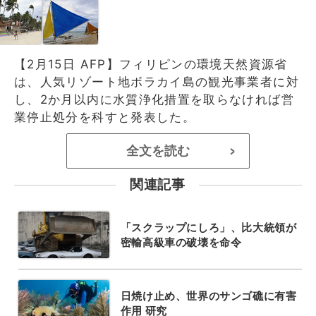
【2月15日 AFP】フィリピンの環境天然資源省
は、人気リゾート地ボラカイ島の観光事業者に対
し、2か月以内に水質浄化措置を取らなければ営
業停止処分を科すと発表した。
全文を読む
>
関連記事
「スクラップにしろ」、比大統領が
密輸高級車の破壊を命令
日焼け止め、世界のサンゴ礁に有害
作用 研究