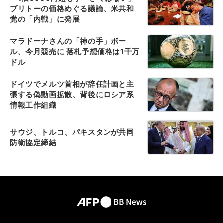
ブリトーの価格めぐる議論、米共和
党の「内戦」に発展
マラドーナさんの「神の手」ボー
ル、今月競売に 落札予想価格は1千万
ドル
ドイツでメルツ首相が辞任計画と主
張する偽動画拡散、背後にロシア系
情報工作組織
サウジ、トルコ、パキスタンが共同
防衛協定締結