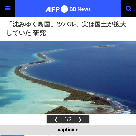
「沈みゆく島国」ツバル、実は国土が拡大
していた 研究
❮
1/2
❯
caption +