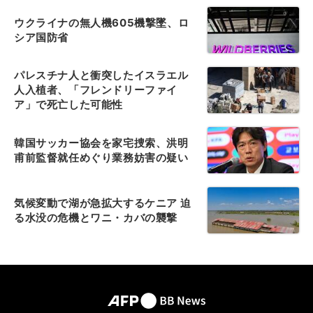
ウクライナの無人機605機撃墜、ロ
シア国防省
パレスチナ人と衝突したイスラエル
人入植者、「フレンドリーファイ
ア」で死亡した可能性
韓国サッカー協会を家宅捜索、洪明
甫前監督就任めぐり業務妨害の疑い
気候変動で湖が急拡大するケニア 迫
る水没の危機とワニ・カバの襲撃