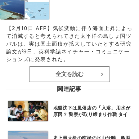
【2月10日 AFP】気候変動に伴う海面上昇によっ
て消滅すると考えられてきた太平洋の島しょ国ツ
バルは、実は国土面積が拡大していたとする研究
論文が9日、英科学誌ネイチャー・コミュニケー
ションズに発表された。
全文を読む
>
関連記事
地盤沈下は風俗店の「入浴」用水が
原因？ 警察が取り締まり作戦 タイ
史上最大級の南極の氷山分離、亀裂