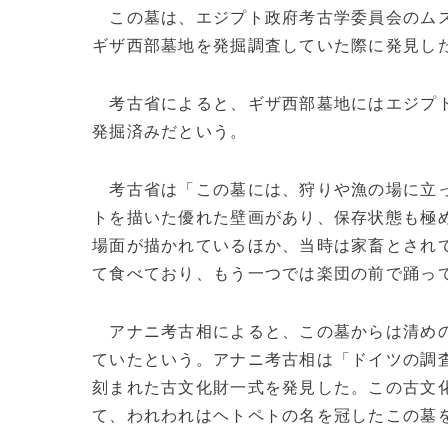
この墓は、エジプト政府考古学委員会のム
ギザ西部墓地を発掘調査していた際に発見し
考古省によると、ギザ西部墓地にはエジプト第
発掘済みだという。
考古省は「この墓には、狩りや漁の場に立っ
トを描いた優れた壁画があり、保存状態も極
場面が描かれているほか、当時は家畜とされ
て食べており、もう一つでは楽団の前で踊っ
アナニ考古相によると、この墓からは清めの
ていたという。アナニ考古相は「ドイツの調査
刻まれた古文化財一式を発見した。この古文化
て、われわれはヘトペトの名を冠したこの墓