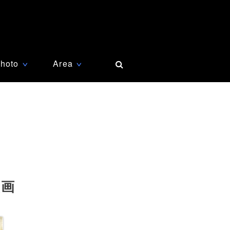
hoto
Area
∨
∨
壁画