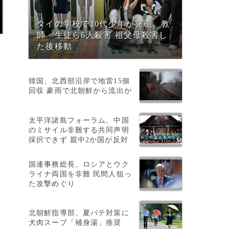
タイの学校で10代少年が発砲、教
師・生徒ら6人殺害 祖父母殺害し
た後移動
韓国、北西部沿岸で地雷15個
回収 豪雨で北朝鮮から流出か
太平洋諸島フォーラム、中国
のミサイル非難する共同声明
採択できず 親中2か国が反対
国連事務総長、ロシアとウク
ライナ両国を非難 民間人狙っ
た攻撃めぐり
北朝鮮指導部、夏バテ対策に
犬肉スープ「補身湯」推奨