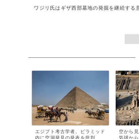
ワジリ氏はギザ西部墓地の発掘を継続する意向
エジプト考古学者、ピラミッド
空から見
内に空洞発見の発表を批判
気球から