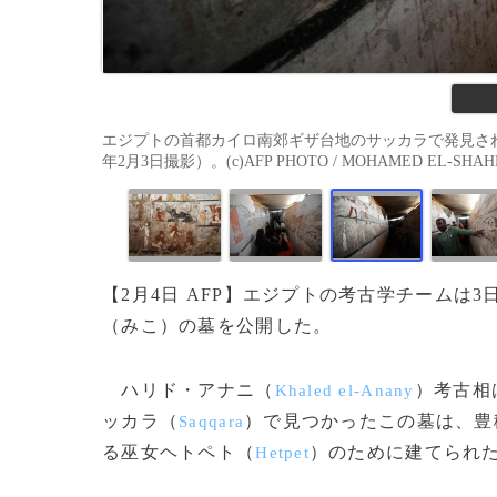
エジプトの首都カイロ南郊ギザ台地のサッカラで発見され
年2月3日撮影）。(c)AFP PHOTO / MOHAMED EL-SHAH
【2月4日 AFP】エジプトの考古学チームは
（みこ）の墓を公開した。
ハリド・アナニ（
）考古相
Khaled el-Anany
ッカラ（
）で見つかったこの墓は、豊
Saqqara
る巫女ヘトペト（
）のために建てられ
Hetpet