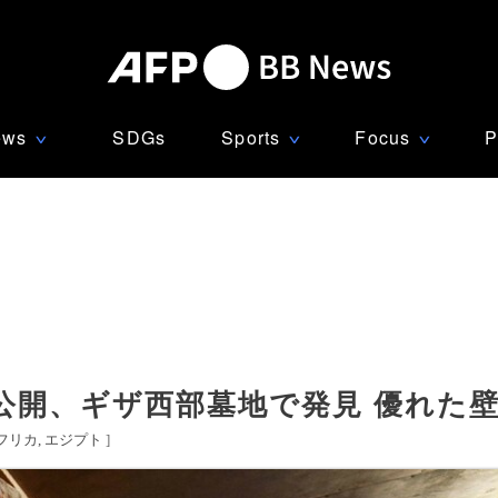
ews
SDGs
Sports
Focus
P
∨
∨
∨
公開、ギザ西部墓地で発見 優れた
フリカ
エジプト
]