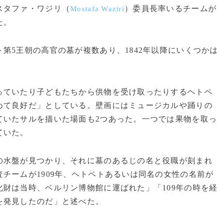
スタファ・ワジリ（
）委員長率いるチームが
Mostafa Waziri
た。
5王朝の高官の墓が複数あり、1842年以降にいくつか
ていたり子どもたちから供物を受け取ったりするヘトペ
めて良好だ」としている。壁画にはミュージカルや踊りの
ていたサルを描いた場面も2つあった。一つでは果物を取
ていた。
水盤が見つかり、それに墓のあるじの名と役職が刻まれ
チームが1909年、ヘトペトあるいは同名の女性の名前が
財は当時、ベルリン博物館に運ばれた」「109年の時を
を発見したのだ」と述べた。