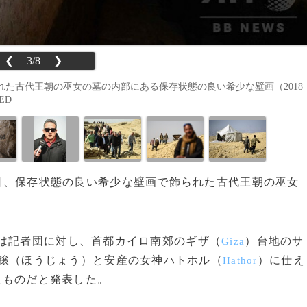
❮
3/8
❯
た古代王朝の巫女の墓の内部にある保存状態の良い希少な壁画（2018
ED
3日、保存状態の良い希少な壁画で飾られた古代王朝の巫女
は記者団に対し、首都カイロ南郊のギザ（
）台地のサ
Giza
穣（ほうじょう）と安産の女神ハトホル（
）に仕え
Hathor
たものだと発表した。