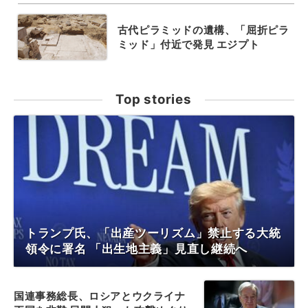
古代ピラミッドの遺構、「屈折ピラ
ミッド」付近で発見 エジプト
Top stories
トランプ氏、「出産ツーリズム」禁止する大統
領令に署名 「出生地主義」見直し継続へ
国連事務総長、ロシアとウクライナ