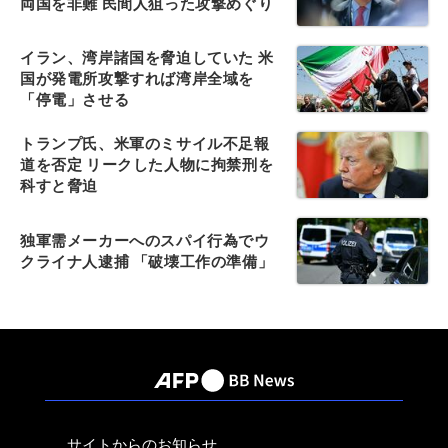
両国を非難 民間人狙った攻撃めぐり
イラン、湾岸諸国を脅迫していた 米
国が発電所攻撃すれば湾岸全域を
「停電」させる
トランプ氏、米軍のミサイル不足報
道を否定 リークした人物に拘禁刑を
科すと脅迫
独軍需メーカーへのスパイ行為でウ
クライナ人逮捕 「破壊工作の準備」
サイトからのお知らせ