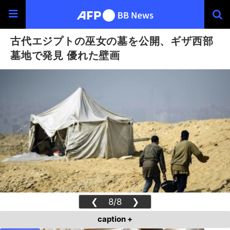
古代エジプトの巫女の墓を公開、ギザ西部
墓地で発見 優れた壁画
❮
8/8
❯
caption +