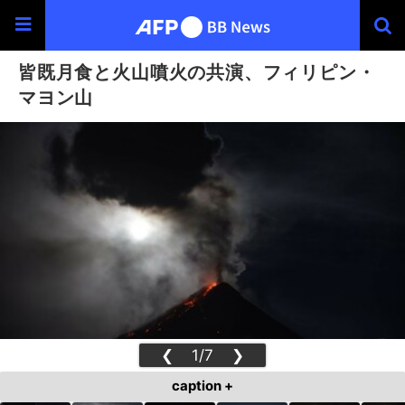
皆既月食と火山噴火の共演、フィリピン・
マヨン山
❮
1/7
❯
caption +