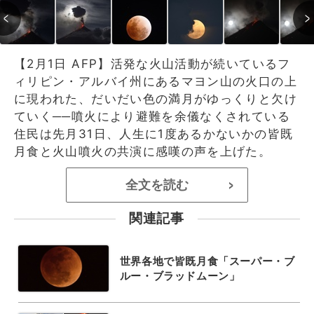
【2月1日 AFP】活発な火山活動が続いているフ
ィリピン・アルバイ州にあるマヨン山の火口の上
に現われた、だいだい色の満月がゆっくりと欠け
ていく──噴火により避難を余儀なくされている
住民は先月31日、人生に1度あるかないかの皆既
月食と火山噴火の共演に感嘆の声を上げた。
全文を読む
>
関連記事
世界各地で皆既月食「スーパー・ブ
ルー・ブラッドムーン」