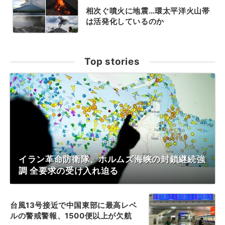
相次ぐ噴火に地震…環太平洋火山帯
は活発化しているのか
Top stories
イラン革命防衛隊、ホルムズ海峡の封鎖継続強
調 全要求の受け入れ迫る
台風13号接近で中国東部に最高レベ
ルの警戒警報、1500便以上が欠航