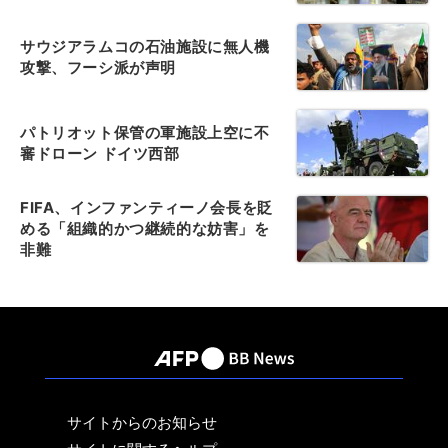
サウジアラムコの石油施設に無人機
攻撃、フーシ派が声明
パトリオット保管の軍施設上空に不
審ドローン ドイツ西部
FIFA、インファンティーノ会長を貶
める「組織的かつ継続的な妨害」を
非難
サイトからのお知らせ