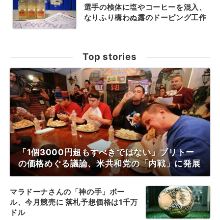
選手の検体に塩やコーヒーを混入、
なりふり構わぬ露のドーピング工作
Top stories
「1個3000円超もすべきではない」ブリトー
の価格めぐる議論、米共和党の「内戦」に発展
マラドーナさんの「神の手」ボー
ル、今月競売に 落札予想価格は1千万
ドル