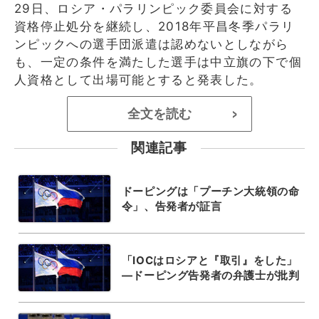
29日、ロシア・パラリンピック委員会に対する
資格停止処分を継続し、2018年平昌冬季パラリ
ンピックへの選手団派遣は認めないとしながら
も、一定の条件を満たした選手は中立旗の下で個
人資格として出場可能とすると発表した。
全文を読む
>
関連記事
ドーピングは「プーチン大統領の命
令」、告発者が証言
「IOCはロシアと『取引』をした」
―ドーピング告発者の弁護士が批判