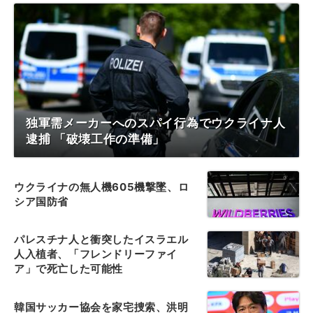
独軍需メーカーへのスパイ行為でウクライナ人
逮捕 「破壊工作の準備」
ウクライナの無人機605機撃墜、ロ
シア国防省
パレスチナ人と衝突したイスラエル
人入植者、「フレンドリーファイ
ア」で死亡した可能性
韓国サッカー協会を家宅捜索、洪明