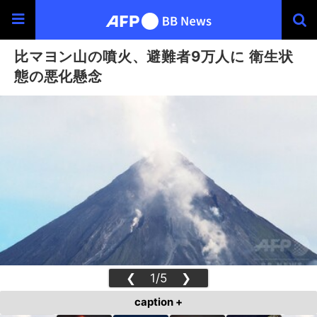
比マヨン山の噴火、避難者9万人に 衛生状
態の悪化懸念
❮
1/5
❯
caption +