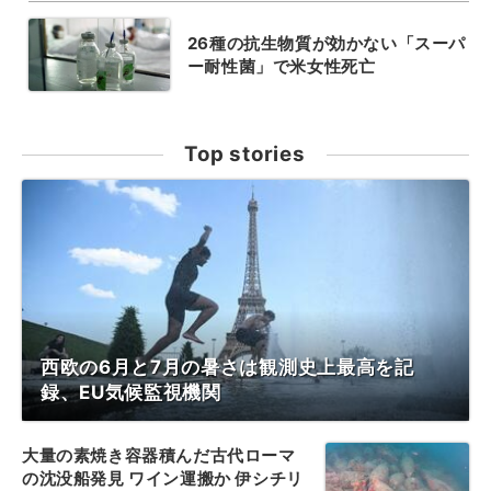
26種の抗生物質が効かない「スーパ
ー耐性菌」で米女性死亡
Top stories
西欧の6月と7月の暑さは観測史上最高を記
録、EU気候監視機関
大量の素焼き容器積んだ古代ローマ
の沈没船発見 ワイン運搬か 伊シチリ