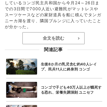
しているコンゴ民主共和国から今月24～26日ま
での3日間で7000人近い避難民がマットレスや
スーツケースなどの家財道具を船に積んでタンガ
ニーカ湖を渡り、隣国ブルンジに入っていたこと
が分かった。
全文を読む
>
関連記事
生後8か月の乳児含む約40人レイ
プ、民兵11人に終身刑 コンゴ
コンゴで子ども40万人以上が餓死す
る恐れ、栄養失調深刻 ユニセフ