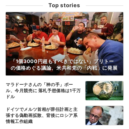
Top stories
「1個3000円超もすべきではない」ブリトー
の価格めぐる議論、米共和党の「内戦」に発展
マラドーナさんの「神の手」ボー
ル、今月競売に 落札予想価格は1千万
ドル
ドイツでメルツ首相が辞任計画と主
張する偽動画拡散、背後にロシア系
情報工作組織