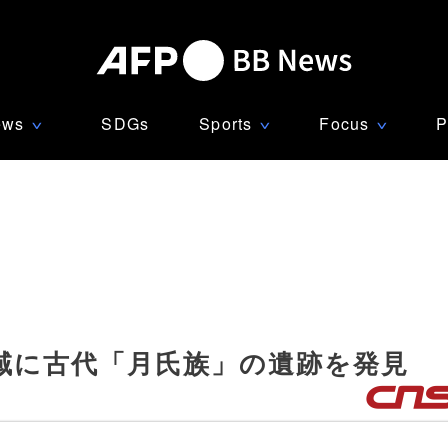
ews
SDGs
Sports
Focus
P
∨
∨
∨
域に古代「月氏族」の遺跡を発見