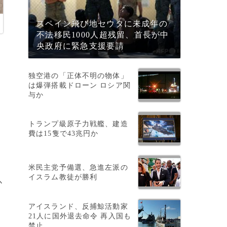
スペイン飛び地セウタに未成年の
不法移民1000人超残留、首長が中
央政府に緊急支援要請
独空港の「正体不明の物体」
は爆弾搭載ドローン ロシア関
与か
トランプ級原子力戦艦、建造
費は15隻で43兆円か
米民主党予備選、急進左派の
イスラム教徒が勝利
か
アイスランド、反捕鯨活動家
21人に国外退去命令 再入国も
禁止
の