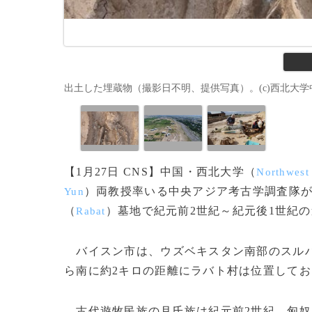
出土した埋蔵物（撮影日不明、提供写真）。(c)西北大
【1月27日 CNS】中国・西北大学（
Northwest 
）両教授率いる中央アジア考古学調査隊
Yun
（
）墓地で紀元前2世紀～紀元後1世紀
Rabat
バイスン市は、ウズベキスタン南部のスル
ら南に約2キロの距離にラバト村は位置して
古代遊牧民族の月氏族は紀元前2世紀、匈奴