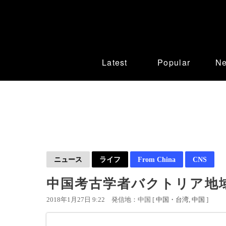
Latest
Popular
N
ニュース
ライフ
From China
CNS
中国考古学者バクトリア地
2018年1月27日 9:22
発信地：中国 [
中国・台湾
中国
]