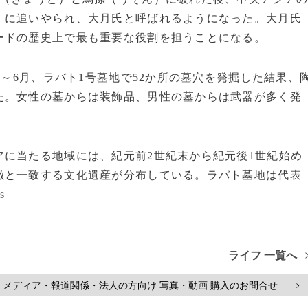
）に追いやられ、大月氏と呼ばれるようになった。大月氏
ードの歴史上で最も重要な役割を担うことになる。
5～6月、ラバト1号墓地で52か所の墓穴を発掘した結果、
た。女性の墓からは装飾品、男性の墓からは武器が多く発
に当たる地域には、紀元前2世紀末から紀元後1世紀始め
徴と一致する文化遺産が分布している。ラバト墓地は代表
s
ライフ 一覧へ
メディア・報道関係・法人の方向け 写真・動画 購入のお問合せ
>