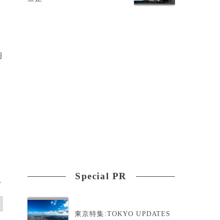
陶
Special PR
>
東京特集:TOKYO UPDATES