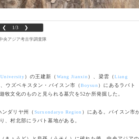
❮
1/3
❯
学中央アジア考古学調査隊
）の王建新（
）、梁雲（
University
Wang Jianxin
Liang
が、ウズベキスタン・バイスン市（
）にあるラバト
Boysun
の遊牧文化のものと見られる墓穴を52か所発掘した。
ハンダリヤ州（
）にある。バイスン市
Surxondaryo Region
おり、村北部にラバト墓地がある。
（きょうど）と烏孫（うそん）に破れた後、中央アジア