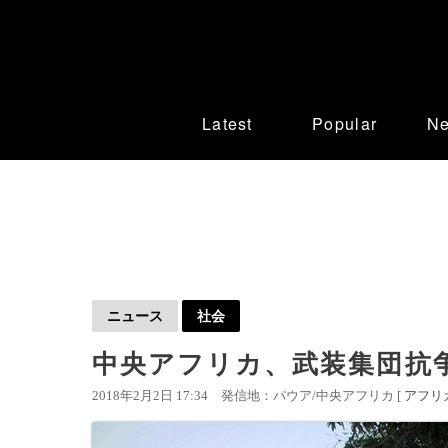
Latest
Popular
N
ニュース
社会
中央アフリカ、武装集団抗
2018年2月2日 17:34
発信地：パウア/中央アフリカ [
アフリ