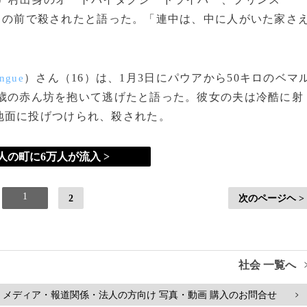
目の前で殺されたと語った。「連中は、中に人がいた家さ
）さん（16）は、1月3日にパウアから50キロのベマ
ngue
1歳の赤ん坊を抱いて逃げたと語った。彼女の夫は冷酷に射
地面に投げつけられ、殺された。
人の町に6万人が流入 >
1
2
次のページヘ >
社会 一覧へ
メディア・報道関係・法人の方向け 写真・動画 購入のお問合せ
>