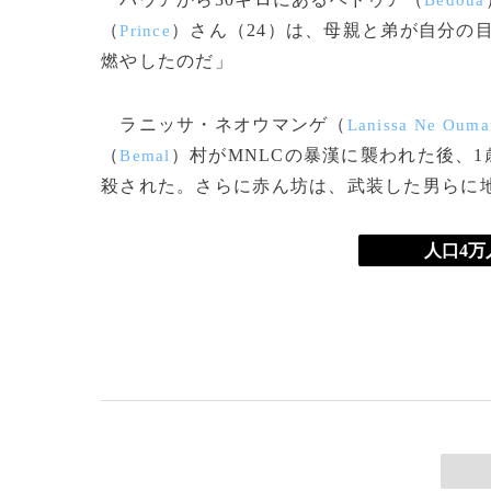
Bedoua
（
）さん（24）は、母親と弟が自分の
Prince
燃やしたのだ」
ラニッサ・ネオウマンゲ（
Lanissa Ne Ouma
（
）村がMNLCの暴漢に襲われた後、
Bemal
殺された。さらに赤ん坊は、武装した男らに
人口4万