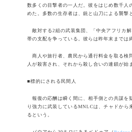
数多くの目撃者の一人だ。彼をはじめ数千人
めた。多数の生存者は、銃と山刀による襲撃
敵対する2組の武装集団、「中央アフリカ解
帯の支配を争っている。彼らは昨年末までは
商人や旅行者、農民から通行料金を取る検問所
人が殺害され、それから殺し合いの連鎖が始
■標的にされる民間人
報復の応酬は瞬く間に、相手側との共謀を疑
り強力に武装しているMNLCは、チャドから
るという。
パウアから30キロにあるベドゥア（