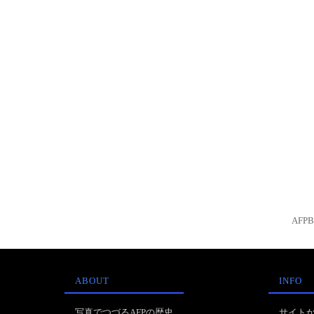
AFP
ABOUT
INFO
写真でつづるAFPの歴史
サイト