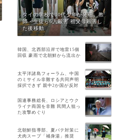
タイの学校で10代少年が発砲、教
師・生徒ら6人殺害 祖父母殺害し
た後移動
韓国、北西部沿岸で地雷15個
回収 豪雨で北朝鮮から流出か
太平洋諸島フォーラム、中国
のミサイル非難する共同声明
採択できず 親中2か国が反対
国連事務総長、ロシアとウク
ライナ両国を非難 民間人狙っ
た攻撃めぐり
北朝鮮指導部、夏バテ対策に
犬肉スープ「補身湯」推奨