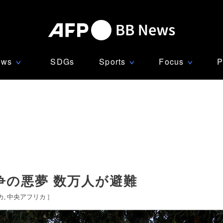
ews
SDGs
Sports
Focus
P
∨
∨
∨
争の悪夢 数万人が避難
カ
中央アフリカ
]