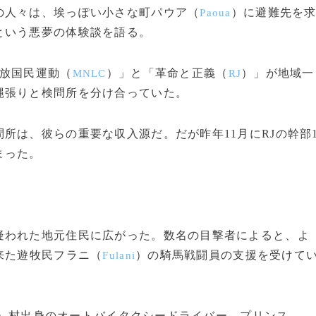
の人々は、埃っぽい小さな町パウア（
）に避難先を
Paoua
という悪夢の体験談を語る。
放国民運動（
）」と「革命と正義（
）」が地域一
MNLC
RJ
縄張りと検問所を分け合っていた。
は、彼らの重要な収入源だ。だが昨年11月にRJの幹部
まった。
われた地元住民に広がった。数名の目撃者によると、よ
来た遊牧民フラニ（
）の騎馬戦闘員の支援を受けて
Fulani
）村出身のオートバイタクシードライバー、プリンス