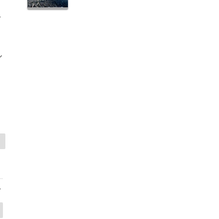
え
ル
>