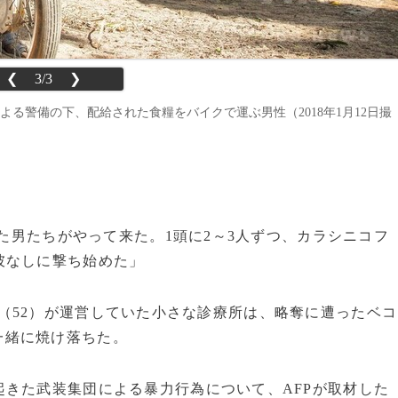
❮
3/3
❯
る警備の下、配給された食糧をバイクで運ぶ男性（2018年1月12日撮
った男たちがやって来た。1頭に2～3人ずつ、カラシニコフ
彼なしに撃ち始めた」
（52）が運営していた小さな診療所は、略奪に遭ったベコ
一緒に焼け落ちた。
きた武装集団による暴力行為について、AFPが取材した