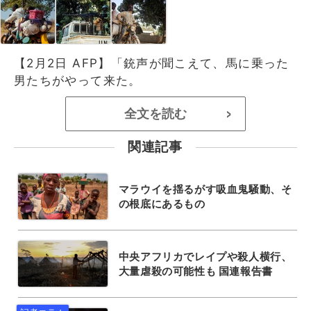
【2月2日 AFP】「銃声が聞こえて、馬に乗った
男たちがやって来た。
全文を読む
>
関連記事
マラウイを揺るがす吸血鬼騒動、そ
の根底にあるもの
中央アフリカでレイプや殺人横行、
大量虐殺の可能性も 国連報告書