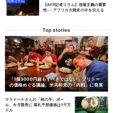
【AFP記者コラム】現場主義の重要
性──アフリカ大陸史の今を伝える
Top stories
「1個3000円超もすべきではない」ブリトー
の価格めぐる議論、米共和党の「内戦」に発展
マラドーナさんの「神の手」ボー
ル、今月競売に 落札予想価格は1千万
ドル