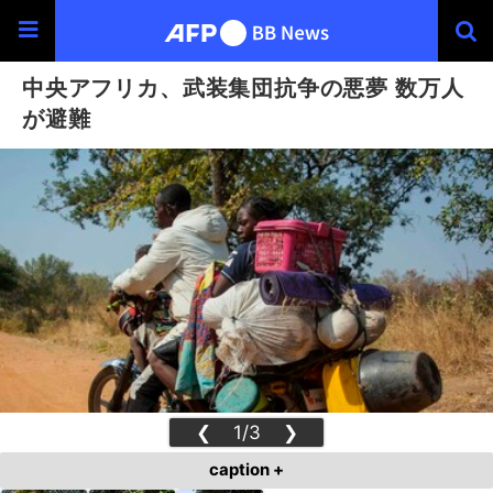
中央アフリカ、武装集団抗争の悪夢 数万人
が避難
❮
1/3
❯
caption +