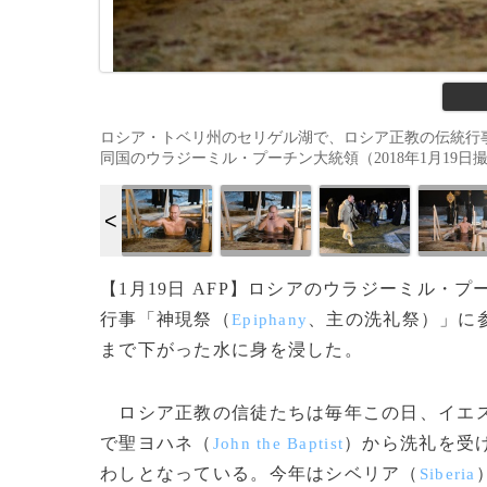
ロシア・トベリ州のセリゲル湖で、ロシア正教の伝統行
同国のウラジーミル・プーチン大統領（2018年1月19日撮影）。(c)AF
【1月19日 AFP】ロシアのウラジーミル・プ
行事「神現祭（
、主の洗礼祭）」に
Epiphany
まで下がった水に身を浸した。
ロシア正教の信徒たちは毎年この日、イエ
で聖ヨハネ（
）から洗礼を受
John the Baptist
わしとなっている。今年はシベリア（
Siberia