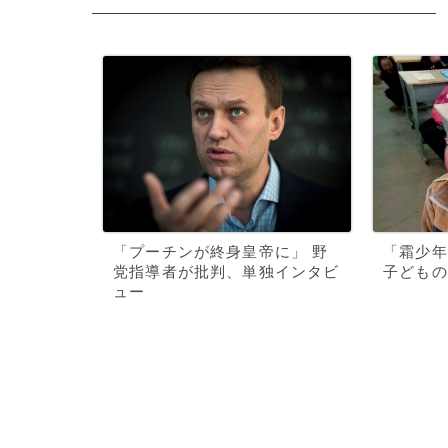
「プーチンが終身皇帝に」 野
「霜少年
党指導者が批判、単独インタビ
子どもの
ュー