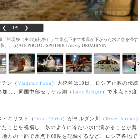
❮
1/9
❯
事「神現祭（主の洗礼祭）」で氷点下まで水温が下がった水に身を浸す
P PHOTO / SPUTNIK / Alexey DRUZHININ
ーチン（
）大統領は19日、ロシア正教の伝統
Vladimir Putin
参加し、同国中部セリゲル湖（
）で氷点下5度
Lake Seliger
ス・キリスト（
）がヨルダン川（
Jesus Christ
River Jordan
けたことを祝福し、氷のように冷たい水に漬かることが習
）地方の一部で氷点下68度を記録するなど、ロシア各地で