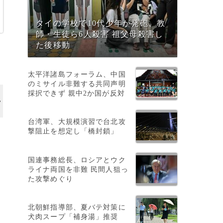
タイの学校で10代少年が発砲、教
師・生徒ら6人殺害 祖父母殺害し
た後移動
太平洋諸島フォーラム、中国
のミサイル非難する共同声明
採択できず 親中2か国が反対
台湾軍、大規模演習で台北攻
撃阻止を想定し「橋封鎖」
国連事務総長、ロシアとウク
ライナ両国を非難 民間人狙っ
た攻撃めぐり
）
北朝鮮指導部、夏バテ対策に
犬肉スープ「補身湯」推奨