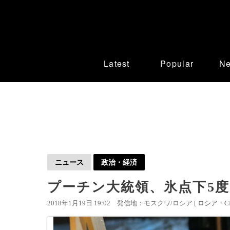
Latest
Popular
N
ニュース
政治・経済
プーチン大統領、氷点下5度
2018年1月19日 19:02
発信地：モスクワ/ロシア [
ロシア・CI