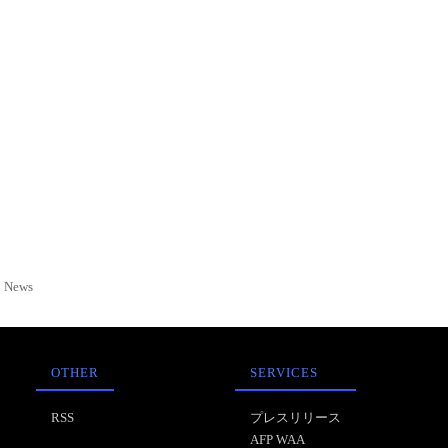
News
OTHER
SERVICES
RSS
プレスリリース
AFP WAA