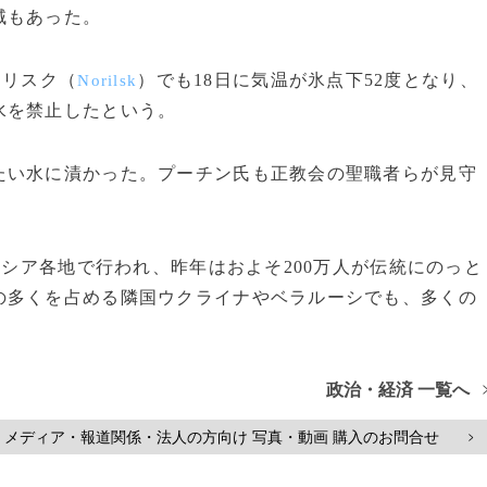
域もあった。
リリスク（
）でも18日に気温が氷点下52度となり、
Norilsk
水を禁止したという。
い水に漬かった。プーチン氏も正教会の聖職者らが見守
ロシア各地で行われ、昨年はおよそ200万人が伝統にのっと
の多くを占める隣国ウクライナやベラルーシでも、多くの
政治・経済 一覧へ
メディア・報道関係・法人の方向け 写真・動画 購入のお問合せ
>