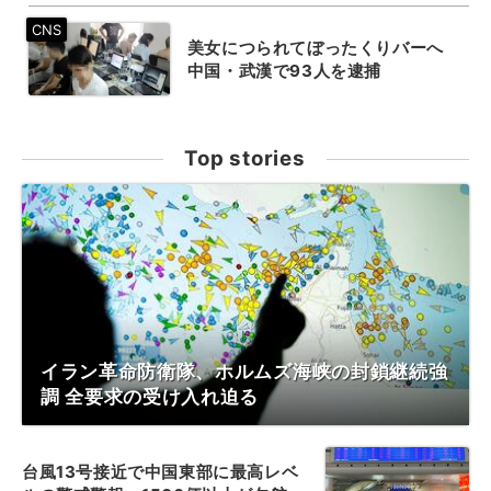
美女につられてぼったくりバーへ
中国・武漢で93人を逮捕
Top stories
イラン革命防衛隊、ホルムズ海峡の封鎖継続強
調 全要求の受け入れ迫る
台風13号接近で中国東部に最高レベ