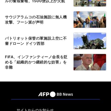
ルの警戒警報、1500便以上が欠航
サウジアラムコの石油施設に無人機
攻撃、フーシ派が声明
パトリオット保管の軍施設上空に不
審ドローン ドイツ西部
FIFA、インファンティーノ会長を貶
める「組織的かつ継続的な妨害」を
非難
サイトからのお知らせ