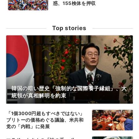
惑、155検体を押収
Top stories
韓国の暗い歴史「強制的な国際養子縁組」、大
統領が真相解明を約束
「1個3000円超もすべきではない」
ブリトーの価格めぐる議論、米共和
党の「内戦」に発展