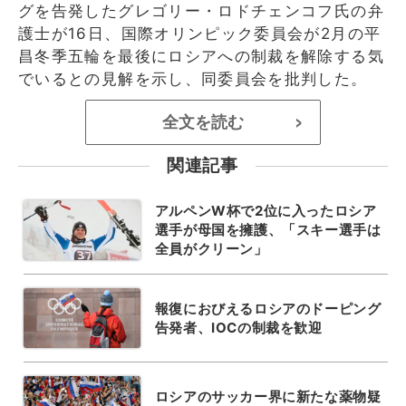
グを告発したグレゴリー・ロドチェンコフ氏の弁
護士が16日、国際オリンピック委員会が2月の平
昌冬季五輪を最後にロシアへの制裁を解除する気
でいるとの見解を示し、同委員会を批判した。
全文を読む
>
関連記事
アルペンW杯で2位に入ったロシア
選手が母国を擁護、「スキー選手は
全員がクリーン」
報復におびえるロシアのドーピング
告発者、IOCの制裁を歓迎
ロシアのサッカー界に新たな薬物疑