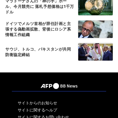
マラドーナさんの「神の手」ボー
ル、今月競売に 落札予想価格は1千万
ドル
ドイツでメルツ首相が辞任計画と主
張する偽動画拡散、背後にロシア系
情報工作組織
サウジ、トルコ、パキスタンが共同
防衛協定締結
サイトからのお知らせ
サイトに関するヘルプ
サイトに関するお問い合わせ