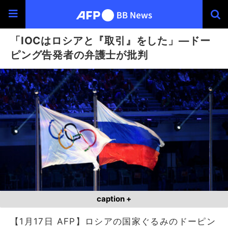
「IOCはロシアと『取引』をした」―ドー
ピング告発者の弁護士が批判
caption +
【1月17日 AFP】ロシアの国家ぐるみのドーピン