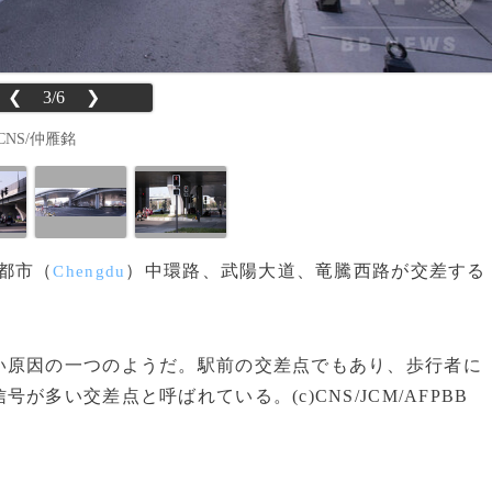
❮
3/6
❯
CNS/仲雁銘
都市（
）中環路、武陽大道、竜騰西路が交差する
Chengdu
原因の一つのようだ。駅前の交差点でもあり、歩行者に
多い交差点と呼ばれている。(c)CNS/JCM/AFPBB