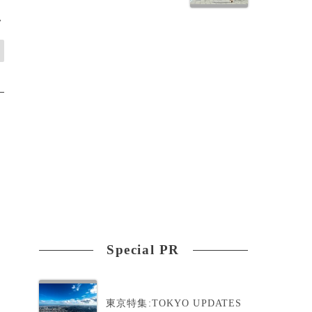
>
Special PR
東京特集:TOKYO UPDATES