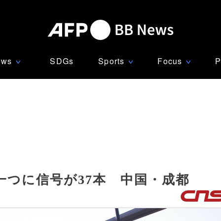
ews
SDGs
Sports
Focus
P
∨
∨
∨
一つに信号が37本 中国・成都