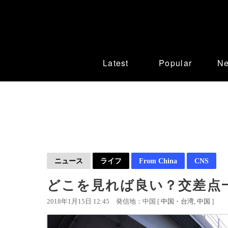
Latest
Popular
N
ニュース
ライフ
From China
CNS
どこを見れば良い？交差点
2018年1月15日 12:45
発信地：中国 [
中国・台湾
中国
]