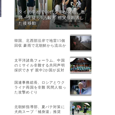
タイの学校で10代少年が発砲、教
師・生徒ら6人殺害 祖父母殺害し
た後移動
韓国、北西部沿岸で地雷15個
回収 豪雨で北朝鮮から流出か
太平洋諸島フォーラム、中国
のミサイル非難する共同声明
採択できず 親中2か国が反対
国連事務総長、ロシアとウク
ライナ両国を非難 民間人狙っ
た攻撃めぐり
北朝鮮指導部、夏バテ対策に
犬肉スープ「補身湯」推奨