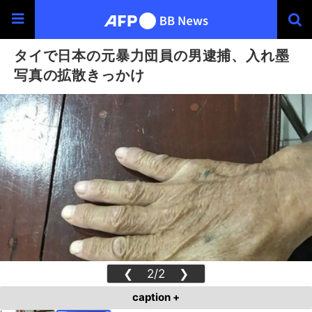
タイで日本の元暴力団員の男逮捕、入れ墨
写真の拡散きっかけ
❮
2/2
❯
caption +