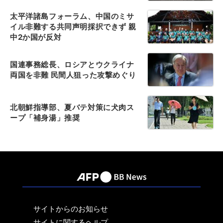
太平洋諸島フォーラム、中国のミサ
イル非難する共同声明採択できず 親
中2か国が反対
国連事務総長、ロシアとウクライナ
両国を非難 民間人狙った攻撃めぐり
北朝鮮指導部、夏バテ対策に犬肉ス
ープ「補身湯」推奨
サイトからのお知らせ
サイトに関するヘルプ