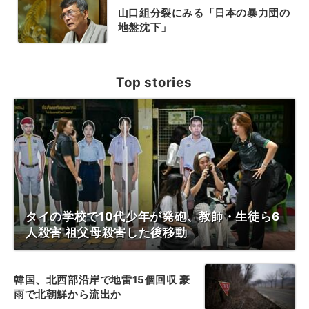
山口組分裂にみる「日本の暴力団の
地盤沈下」
Top stories
タイの学校で10代少年が発砲、教師・生徒ら6
人殺害 祖父母殺害した後移動
韓国、北西部沿岸で地雷15個回収 豪
雨で北朝鮮から流出か