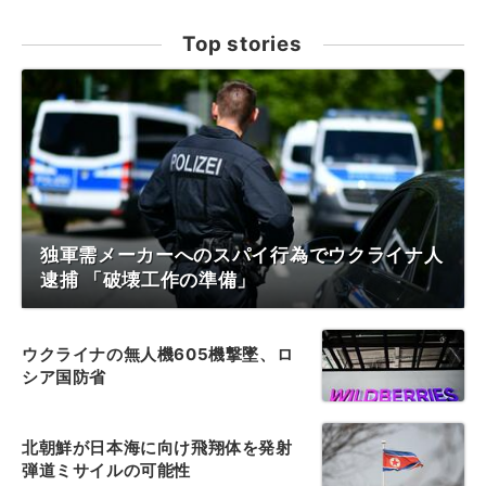
Top stories
独軍需メーカーへのスパイ行為でウクライナ人
逮捕 「破壊工作の準備」
ウクライナの無人機605機撃墜、ロ
シア国防省
北朝鮮が日本海に向け飛翔体を発射
弾道ミサイルの可能性