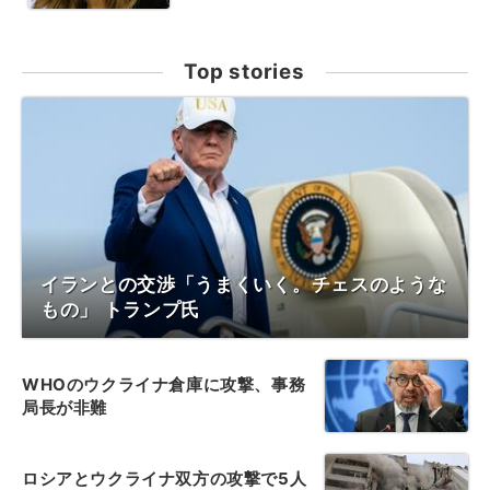
Top stories
イランとの交渉「うまくいく。チェスのような
もの」 トランプ氏
WHOのウクライナ倉庫に攻撃、事務
局長が非難
ロシアとウクライナ双方の攻撃で5人