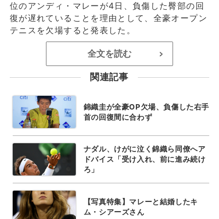
位のアンディ・マレーが4日、負傷した臀部の回
復が遅れていることを理由として、全豪オープン
テニスを欠場すると発表した。
全文を読む
>
関連記事
錦織圭が全豪OP欠場、負傷した右手
首の回復間に合わず
ナダル、けがに泣く錦織ら同僚へア
ドバイス「受け入れ、前に進み続け
ろ」
【写真特集】マレーと結婚したキ
ム・シアーズさん