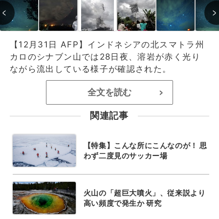
【12月31日 AFP】インドネシアの北スマトラ州
カロのシナブン山では28日夜、溶岩が赤く光り
ながら流出している様子が確認された。
全文を読む
>
関連記事
【特集】こんな所にこんなのが！ 思
わず二度見のサッカー場
火山の「超巨大噴火」、従来説より
高い頻度で発生か 研究