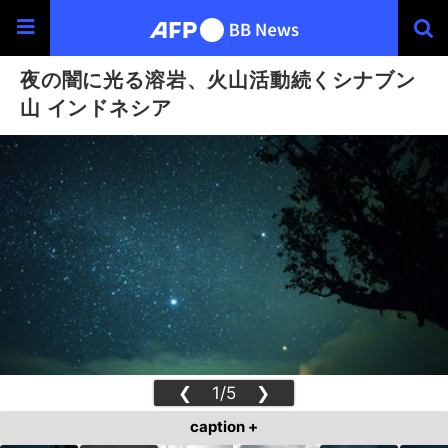
夜の闇に光る溶岩、火山活動続くシナブン
山 インドネシア
❮
1/5
❯
caption +