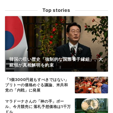
Top stories
韓国の暗い歴史「強制的な国際養子縁組」、大
統領が真相解明を約束
「1個3000円超もすべきではない」
ブリトーの価格めぐる議論、米共和
党の「内戦」に発展
マラドーナさんの「神の手」ボー
ル、今月競売に 落札予想価格は1千万
ドル