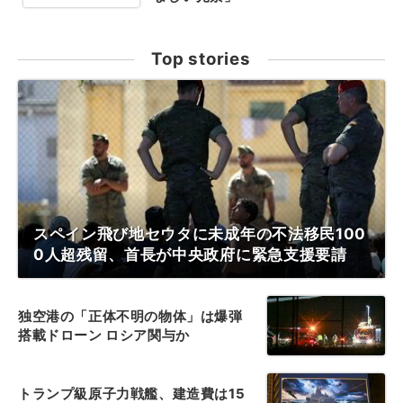
Top stories
スペイン飛び地セウタに未成年の不法移民100
0人超残留、首長が中央政府に緊急支援要請
独空港の「正体不明の物体」は爆弾
搭載ドローン ロシア関与か
トランプ級原子力戦艦、建造費は15