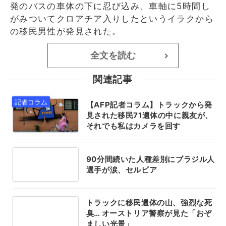
発のバスの車体の下に忍び込み、車軸に5時間し
がみついてクロアチア入りしたというイラクから
の移民男性が発見された。
全文を読む
>
関連記事
【AFP記者コラム】トラックから発
見された移民71遺体の中に親友が、
それでも私はカメラを回す
90分間続いた人種差別にブラジル人
選手が涙、セルビア
トラックに移民遺体の山、強烈な死
臭… オーストリア警察が見た「おぞ
ましい光景」