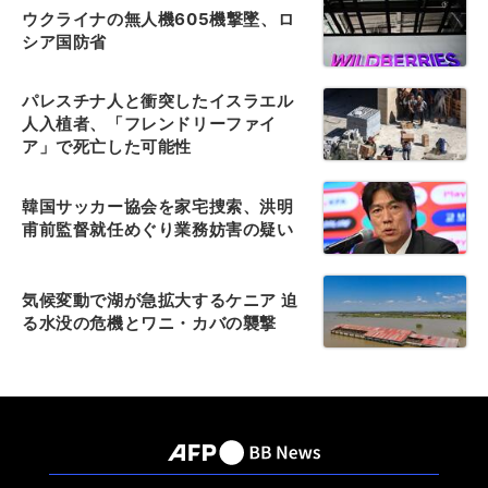
ウクライナの無人機605機撃墜、ロ
シア国防省
パレスチナ人と衝突したイスラエル
人入植者、「フレンドリーファイ
ア」で死亡した可能性
韓国サッカー協会を家宅捜索、洪明
甫前監督就任めぐり業務妨害の疑い
気候変動で湖が急拡大するケニア 迫
る水没の危機とワニ・カバの襲撃