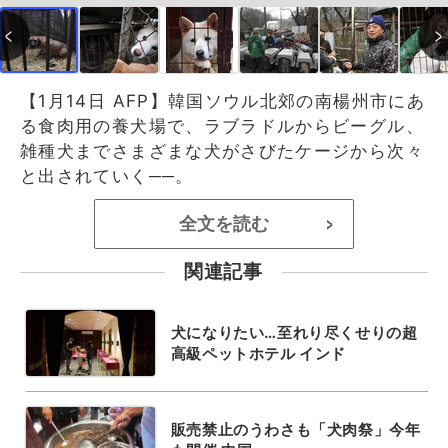
【1月14日 AFP】韓国ソウル北郊の南楊州市にあ
る食肉用の養犬場で、ラブラドルからビーグル、
雑種犬までさまざまな犬がさびたケージから次々
と出されていく──。
全文を読む
>
関連記事
犬になりたい…至れり尽くせりの超
高級ペットホテル インド
販売禁止のうわさも「犬肉祭」今年