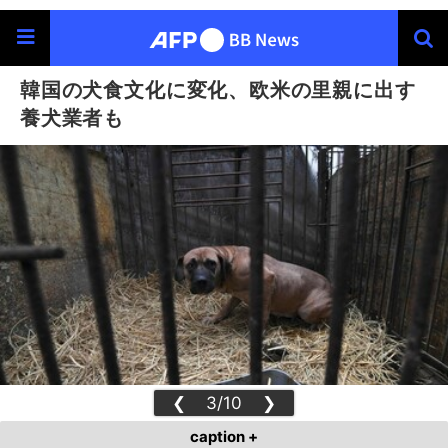
韓国の犬食文化に変化、欧米の里親に出す
養犬業者も
❮
3/10
❯
caption +