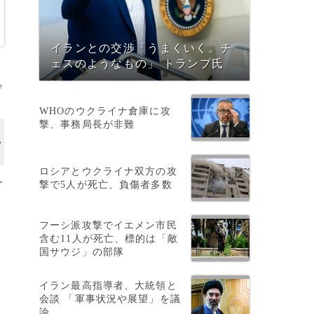
イランとの交渉「うまくいく。チ
ェスのようなもの」 トランプ氏
7
WHOのウクライナ倉庫に攻
撃、事務局長が非難
ロシアとウクライナ双方の攻
撃で5人が死亡、負傷者多数
ビ
フーシ派攻撃でイエメン市民
含む11人が死亡、標的は「敵
国サウジ」の部隊
イラン最高指導者、大統領と
会談 「軍事状況や展望」を議
し
論