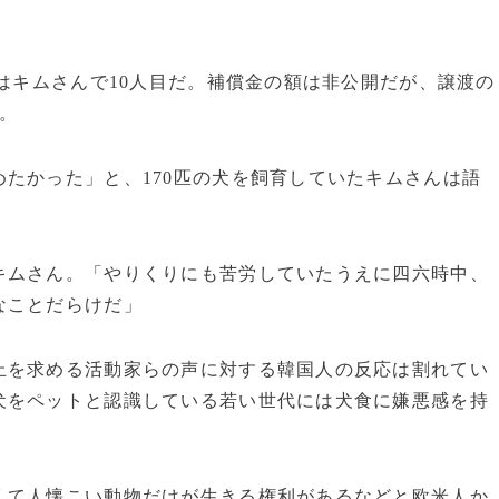
はキムさんで10人目だ。補償金の額は非公開だが、譲渡の
。
たかった」と、170匹の犬を飼育していたキムさんは語
キムさん。「やりくりにも苦労していたうえに四六時中、
なことだらけだ」
を求める活動家らの声に対する韓国人の反応は割れてい
犬をペットと認識している若い世代には犬食に嫌悪感を持
て人懐こい動物だけが生きる権利があるなどと欧米人か