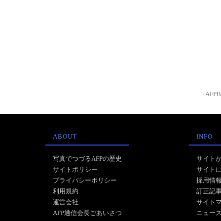
AFP
ABOUT
INFO
写真でつづるAFPの歴史
サイト
サイトポリシー
サイト
プライバシーポリシー
採用情
利用規約
訂正記
運営会社
サイト
AFP通信会長ごあいさつ
ニュー