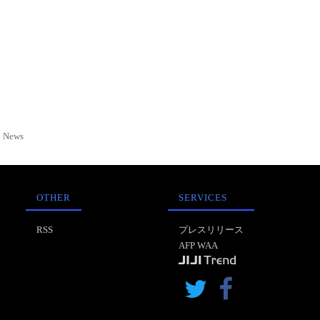
News
OTHER
SERVICES
RSS
プレスリリース
AFP WAA