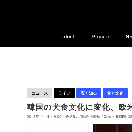
Latest
Popular
N
ニュース
ライフ
広く知る
食と文化
韓国の犬食文化に変化、欧
2018年1月14日 9:00
発信地：南楊州/韓国 [
韓国・北朝鮮