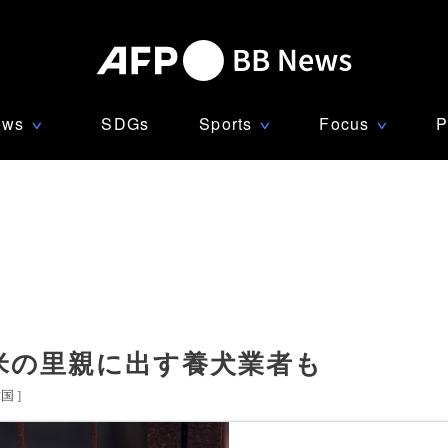
ews
SDGs
Sports
Focus
P
∨
∨
∨
米の里親に出す養犬業者も
韓国
]