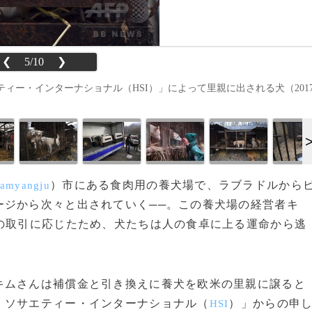
❮
5/10
❯
ィー・インターナショナル（HSI）」によって里親に出される犬（201
）市にある食肉用の養犬場で、ラブラドルから
amyangju
ージから次々と出されていく──。この養犬場の経営者キ
の取引に応じたため、犬たちは人の食卓に上る運命から逃
ムさんは補償金と引き換えに養犬を欧米の里親に譲ると
・ソサエティー・インターナショナル（
）」からの申
HSI