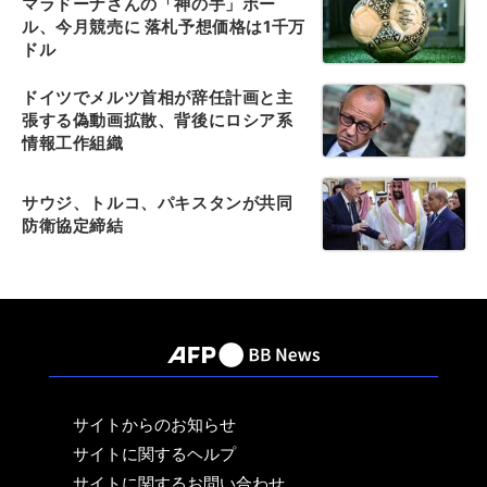
マラドーナさんの「神の手」ボー
ル、今月競売に 落札予想価格は1千万
ドル
ドイツでメルツ首相が辞任計画と主
張する偽動画拡散、背後にロシア系
情報工作組織
サウジ、トルコ、パキスタンが共同
防衛協定締結
サイトからのお知らせ
サイトに関するヘルプ
サイトに関するお問い合わせ