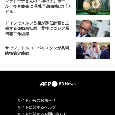
マラドーナさんの「神の手」ボー
ル、今月競売に 落札予想価格は1千万
ドル
ドイツでメルツ首相が辞任計画と主
張する偽動画拡散、背後にロシア系
情報工作組織
サウジ、トルコ、パキスタンが共同
防衛協定締結
サイトからのお知らせ
サイトに関するヘルプ
サイトに関するお問い合わせ