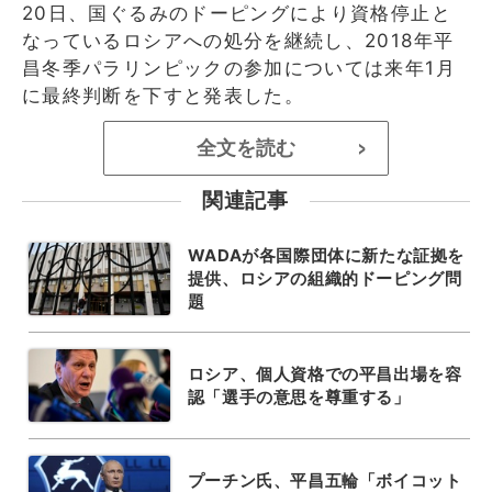
20日、国ぐるみのドーピングにより資格停止と
なっているロシアへの処分を継続し、2018年平
昌冬季パラリンピックの参加については来年1月
に最終判断を下すと発表した。
全文を読む
>
関連記事
WADAが各国際団体に新たな証拠を
提供、ロシアの組織的ドーピング問
題
ロシア、個人資格での平昌出場を容
認「選手の意思を尊重する」
プーチン氏、平昌五輪「ボイコット