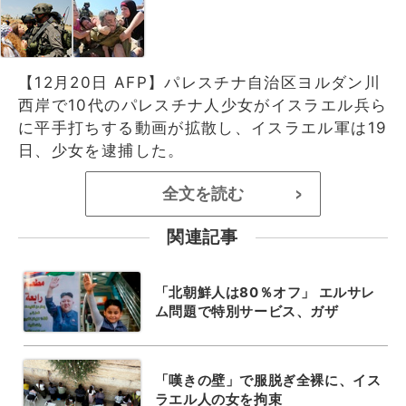
【12月20日 AFP】パレスチナ自治区ヨルダン川
西岸で10代のパレスチナ人少女がイスラエル兵ら
に平手打ちする動画が拡散し、イスラエル軍は19
日、少女を逮捕した。
全文を読む
>
関連記事
「北朝鮮人は80％オフ」 エルサレ
ム問題で特別サービス、ガザ
「嘆きの壁」で服脱ぎ全裸に、イス
ラエル人の女を拘束