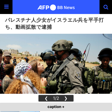
パレスチナ人少女がイスラエル兵を平手打
ち、動画拡散で逮捕
❮
1/2
❯
caption +