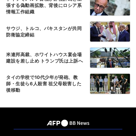
張する偽動画拡散、背後にロシア系
情報工作組織
サウジ、トルコ、パキスタンが共同
防衛協定締結
米連邦高裁、ホワイトハウス宴会場
建設を差し止め トランプ氏は上訴へ
タイの学校で10代少年が発砲、教
師・生徒ら6人殺害 祖父母殺害した
後移動