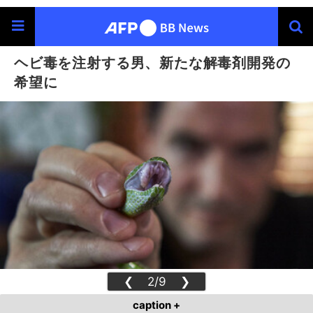
ヘビ毒を注射する男、新たな解毒剤開発の
希望に
❮
2/9
❯
caption +