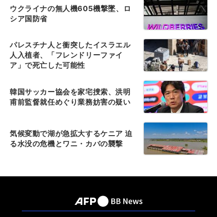
ウクライナの無人機605機撃墜、ロ
シア国防省
パレスチナ人と衝突したイスラエル
人入植者、「フレンドリーファイ
ア」で死亡した可能性
韓国サッカー協会を家宅捜索、洪明
甫前監督就任めぐり業務妨害の疑い
気候変動で湖が急拡大するケニア 迫
る水没の危機とワニ・カバの襲撃