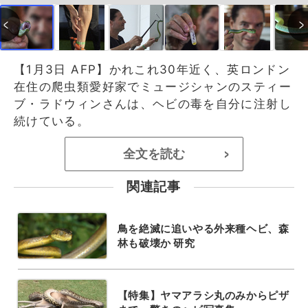
【1月3日 AFP】かれこれ30年近く、英ロンドン
在住の爬虫類愛好家でミュージシャンのスティー
ブ・ラドウィンさんは、ヘビの毒を自分に注射し
続けている。
全文を読む
>
関連記事
鳥を絶滅に追いやる外来種ヘビ、森
林も破壊か 研究
【特集】ヤマアラシ丸のみからピザ