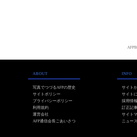
AFP
ABOUT
INFO
写真でつづるAFPの歴史
サイト
サイトポリシー
サイト
プライバシーポリシー
採用情
利用規約
訂正記
運営会社
サイト
AFP通信会長ごあいさつ
ニュー