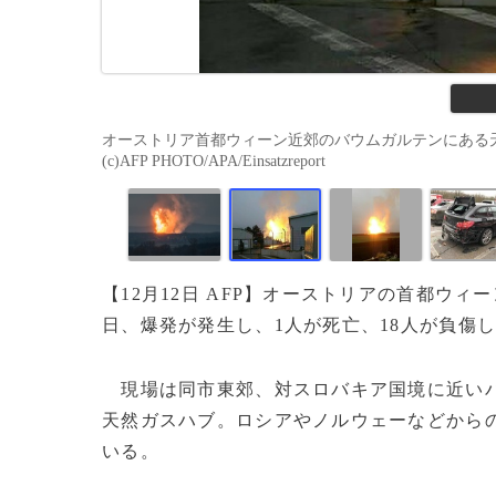
オーストリア首都ウィーン近郊のバウムガルテンにある天然
(c)AFP PHOTO/APA/Einsatzreport
【12月12日 AFP】オーストリアの首都ウ
日、爆発が発生し、1人が死亡、18人が負傷
現場は同市東郊、対スロバキア国境に近い
天然ガスハブ。ロシアやノルウェーなどから
いる。