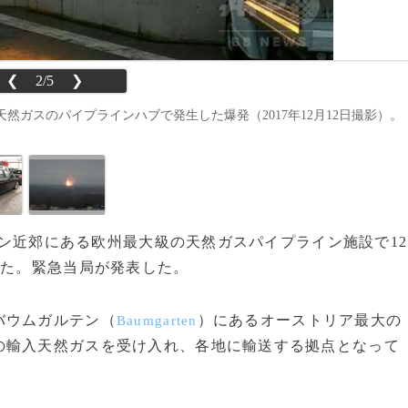
❮
2/5
❯
ガスのパイプラインハブで発生した爆発（2017年12月12日撮影）。
ィーン近郊にある欧州最大級の天然ガスパイプライン施設で12
した。緊急当局が発表した。
バウムガルテン（
）にあるオーストリア最大の
Baumgarten
の輸入天然ガスを受け入れ、各地に輸送する拠点となって