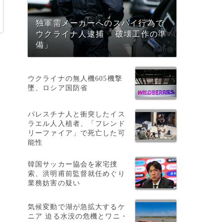
独軍需メーカーへのスパイ行為で
ウクライナ人逮捕 「破壊工作の準
備」
ウクライナの無人機605機撃
墜、ロシア国防省
パレスチナ人と衝突したイス
ラエル人入植者、「フレンド
リーファイア」で死亡した可
能性
韓国サッカー協会を家宅捜
索、洪明甫前監督就任めぐり
業務妨害の疑い
気候変動で湖が急拡大するケ
ニア 迫る水没の危機とワニ・