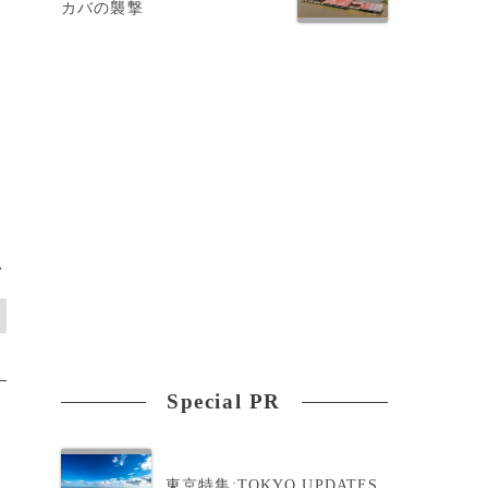
カバの襲撃
>
Special PR
東京特集:TOKYO UPDATES