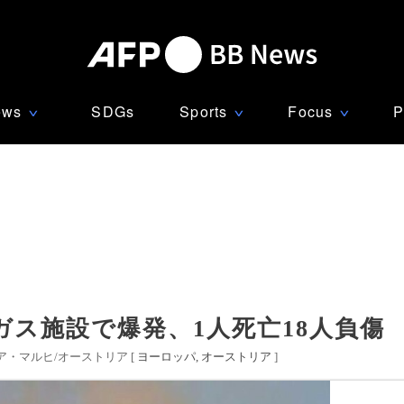
ews
SDGs
Sports
Focus
P
∨
∨
∨
ス施設で爆発、1人死亡18人負傷
・マルヒ/オーストリア [
ヨーロッパ
オーストリア
]