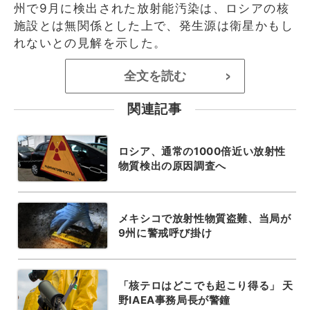
州で9月に検出された放射能汚染は、ロシアの核
施設とは無関係とした上で、発生源は衛星かもし
れないとの見解を示した。
全文を読む
>
関連記事
ロシア、通常の1000倍近い放射性
物質検出の原因調査へ
メキシコで放射性物質盗難、当局が
9州に警戒呼び掛け
「核テロはどこでも起こり得る」 天
野IAEA事務局長が警鐘