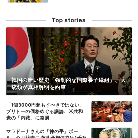
Top stories
韓国の暗い歴史「強制的な国際養子縁組」、大
統領が真相解明を約束
「1個3000円超もすべきではない」
ブリトーの価格めぐる議論、米共和
党の「内戦」に発展
マラドーナさんの「神の手」ボー
ル、今月競売に 落札予想価格は1千万