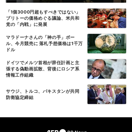
「1個3000円超もすべきではない」
ブリトーの価格めぐる議論、米共和
党の「内戦」に発展
マラドーナさんの「神の手」ボー
ル、今月競売に 落札予想価格は1千万
ドル
ドイツでメルツ首相が辞任計画と主
張する偽動画拡散、背後にロシア系
情報工作組織
サウジ、トルコ、パキスタンが共同
防衛協定締結