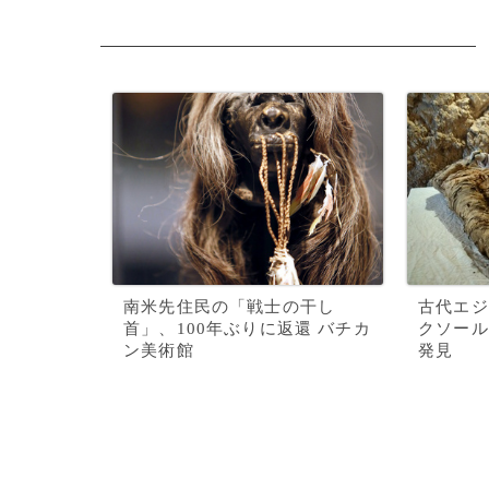
南米先住民の「戦士の干し
古代エジ
首」、100年ぶりに返還 バチカ
クソール
ン美術館
発見