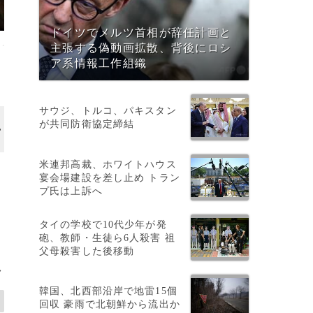
ドイツでメルツ首相が辞任計画と
主張する偽動画拡散、背後にロシ
ア系情報工作組織
サウジ、トルコ、パキスタン
が共同防衛協定締結
米連邦高裁、ホワイトハウス
宴会場建設を差し止め トラン
プ氏は上訴へ
タイの学校で10代少年が発
砲、教師・生徒ら6人殺害 祖
父母殺害した後移動
>
韓国、北西部沿岸で地雷15個
回収 豪雨で北朝鮮から流出か