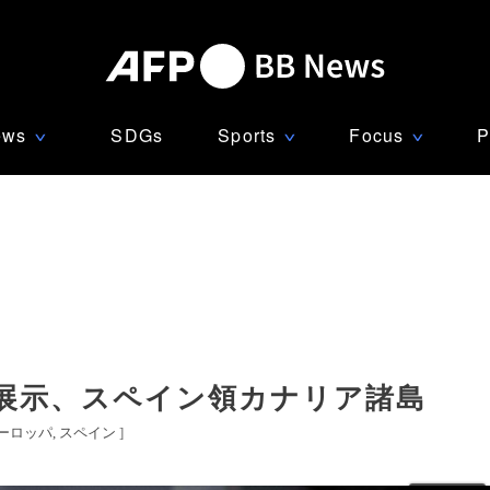
ews
SDGs
Sports
Focus
P
∨
∨
∨
展示、スペイン領カナリア諸島
ーロッパ
スペイン
]