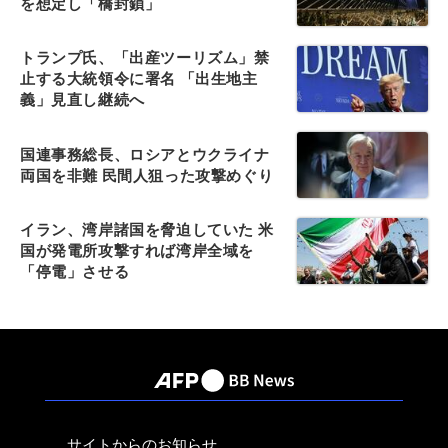
を想定し「橋封鎖」
トランプ氏、「出産ツーリズム」禁
止する大統領令に署名 「出生地主
義」見直し継続へ
国連事務総長、ロシアとウクライナ
両国を非難 民間人狙った攻撃めぐり
イラン、湾岸諸国を脅迫していた 米
国が発電所攻撃すれば湾岸全域を
「停電」させる
サイトからのお知らせ