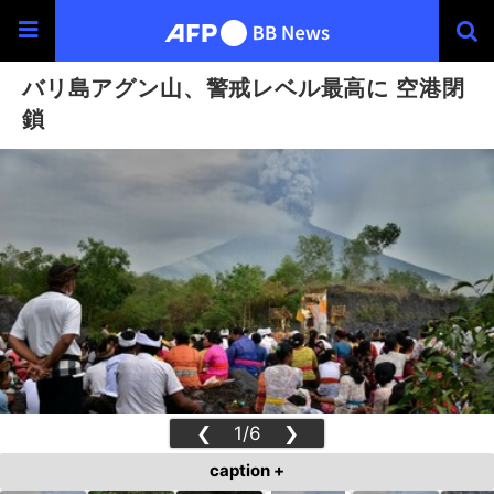
バリ島アグン山、警戒レベル最高に 空港閉
鎖
❮
1/6
❯
caption +