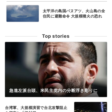
太平洋の島国バヌアツ、火山島の全
住民に避難命令 大規模噴火の恐れ
Top stories
急進左派台頭、米民主党内の分断浮き彫りに
台湾軍、大規模演習で台北攻撃阻止