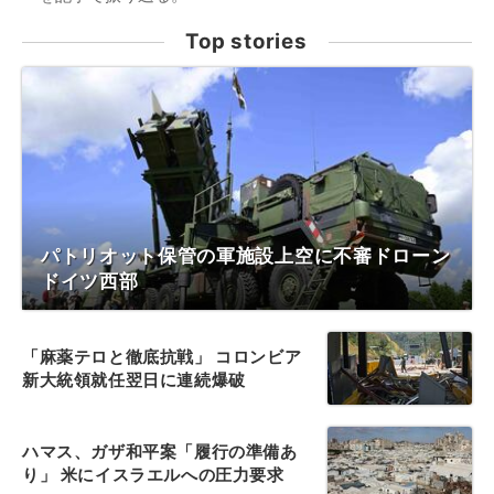
Top stories
パトリオット保管の軍施設上空に不審ドローン
ドイツ西部
「麻薬テロと徹底抗戦」 コロンビア
新大統領就任翌日に連続爆破
ハマス、ガザ和平案「履行の準備あ
り」 米にイスラエルへの圧力要求