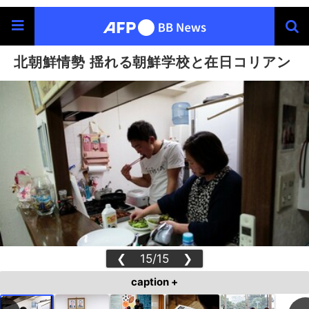
北朝鮮情勢 揺れる朝鮮学校と在日コリアン
❮
15/15
❯
caption +