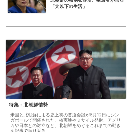
北朝鮮の強制収容所、生還者が語る
「犬以下の生活」
特集：北朝鮮情勢
米国と北朝鮮による史上初の首脳会談が6月12日にシン
ガポールで開催された。核実験やミサイル発射、アメリ
カや日本との対立など、北朝鮮をめぐるこれまでの動き
を記事で振り返る。