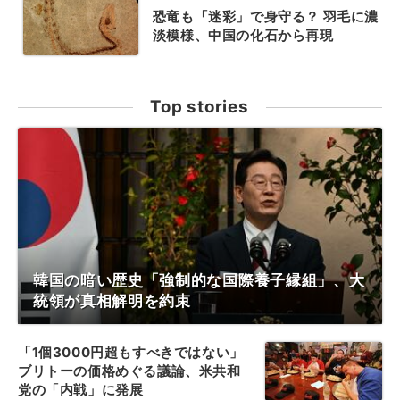
恐竜も「迷彩」で身守る？ 羽毛に濃
淡模様、中国の化石から再現
Top stories
韓国の暗い歴史「強制的な国際養子縁組」、大
統領が真相解明を約束
「1個3000円超もすべきではない」
ブリトーの価格めぐる議論、米共和
党の「内戦」に発展