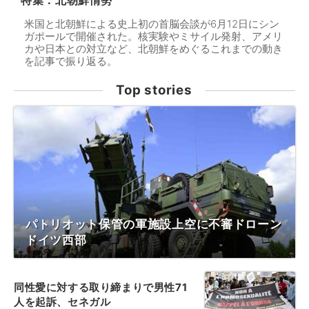
特集：北朝鮮情勢
米国と北朝鮮による史上初の首脳会談が6月12日にシン
ガポールで開催された。核実験やミサイル発射、アメリ
カや日本との対立など、北朝鮮をめぐるこれまでの動き
を記事で振り返る。
Top stories
パトリオット保管の軍施設上空に不審ドローン
ドイツ西部
同性愛に対する取り締まりで男性71
人を起訴、セネガル