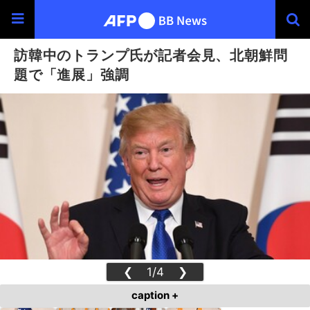
訪韓中のトランプ氏が記者会見、北朝鮮問
題で「進展」強調
❮
1/4
❯
caption +