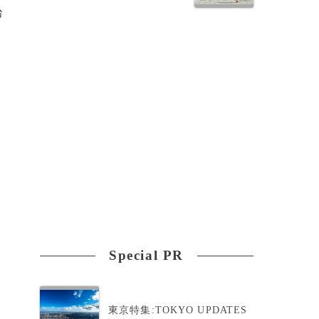
治
Special PR
東京特集:TOKYO UPDATES