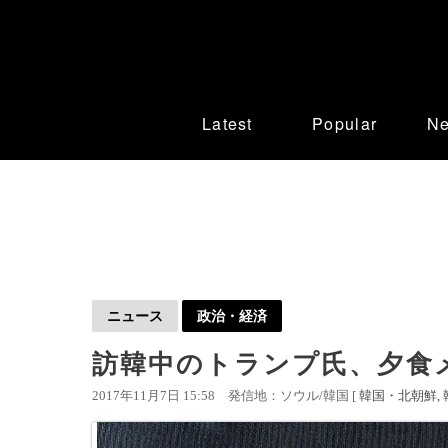
Latest
Popular
N
ニュース
政治・経済
訪韓中のトランプ氏、夕食
2017年11月7日 15:58
発信地：ソウル/韓国 [
韓国・北朝鮮