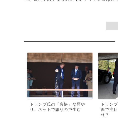
トランプ氏の「豪快」な餌や
トランプ
り、ネットで怒りの声生む
面で注目
格？