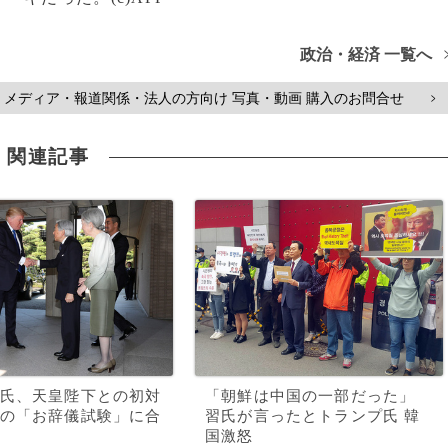
政治・経済 一覧へ
メディア・報道関係・法人の方向け 写真・動画 購入のお問合せ
>
関連記事
氏、天皇陛下との初対
「朝鮮は中国の一部だった」
の「お辞儀試験」に合
習氏が言ったとトランプ氏 韓
国激怒