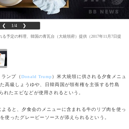
❮
1/4
❯
予定の料理、韓国の青瓦台（大統領府）提供（2017年11月7日提
トランプ（
）米大統領に供される夕食メニュ
Donald Trump
れた高級しょうゆや、日韓両国が領有権を主張する竹島
られたエビなどが使用されるという。
によると、夕食会のメニューに含まれる牛のリブ肉を使っ
」を使ったグレービーソースが添えられるという。