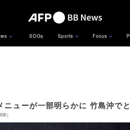
ews
SDGs
Sports
Focus
P
∨
∨
∨
メニューが一部明らかに 竹島沖で
韓国
]