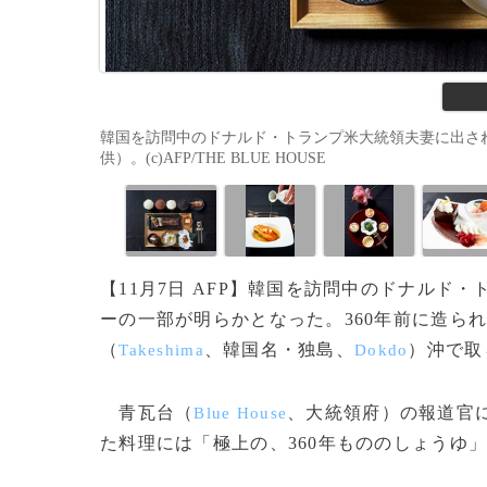
韓国を訪問中のドナルド・トランプ米大統領夫妻に出される
供）。(c)AFP/THE BLUE HOUSE
【11月7日 AFP】韓国を訪問中のドナルド・
ーの一部が明らかとなった。360年前に造ら
（
、韓国名・独島、
）沖で取
Takeshima
Dokdo
青瓦台（
、大統領府）の報道官
Blue House
た料理には「極上の、360年もののしょうゆ