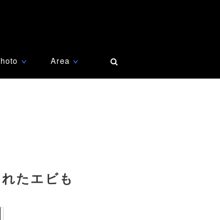
hoto
Area
∨
∨
とれたエビも