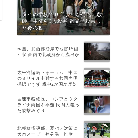
タイの学校で10代少年が発砲、教
師・生徒ら6人殺害 祖父母殺害し
た後移動
韓国、北西部沿岸で地雷15個
回収 豪雨で北朝鮮から流出か
太平洋諸島フォーラム、中国
のミサイル非難する共同声明
採択できず 親中2か国が反対
国連事務総長、ロシアとウク
ライナ両国を非難 民間人狙っ
た攻撃めぐり
北朝鮮指導部、夏バテ対策に
犬肉スープ「補身湯」推奨