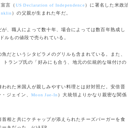
立宣言（
）に署名した米政
US Declaration of Independence
）の父親が生まれた年だ。
anklin
が、職人によって数十年、場合によっては数百年熟成し
万ドルもの値段で売られている。
魚だというシタビラメのグリルも含まれている。また、
、トランプ氏の「好みにも合う、地元の伝統的な味付けの
われた米国人が親しみやすい料理とは好対照だ。安倍晋
ン・ジェイン、
）大統領よりかなり親密な関係
Moon Jae-In
首相と共にケチャップが添えられたチーズバーガーを食
キだった。(c)AFP