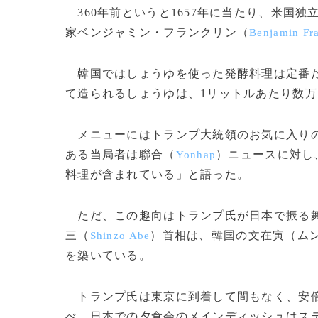
360年前というと1657年に当たり、米国独
家ベンジャミン・フランクリン（
Benjamin Fr
韓国ではしょうゆを使った発酵料理は定番だ
て造られるしょうゆは、1リットルあたり数
メニューにはトランプ大統領のお気に入りの
ある当局者は聯合（
）ニュースに対し
Yonhap
料理が含まれている」と語った。
ただ、この趣向はトランプ氏が日本で振る舞
三（
）首相は、韓国の文在寅（ム
Shinzo Abe
を築いている。
トランプ氏は東京に到着して間もなく、安倍
べ、日本での夕食会のメインディッシュはステー