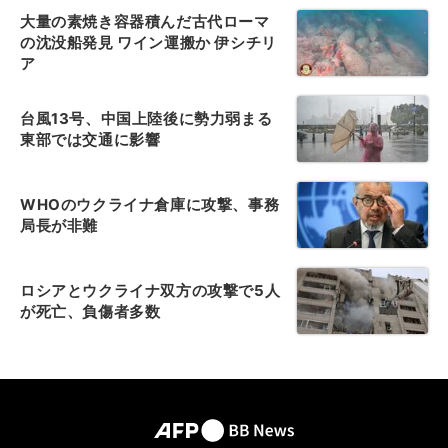
大量の素焼き容器積んだ古代ローマ
の沈没船発見 ワイン運搬か 伊シチリ
ア
台風13号、中国上陸後に勢力弱まる
東部では交通に影響
WHOのウクライナ倉庫に攻撃、事務
局長が非難
ロシアとウクライナ双方の攻撃で5人
が死亡、負傷者多数