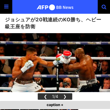
ジョシュアが20戦連続のKO勝ち、ヘビー
級王座を防衛
❮
1/4
❯
caption +