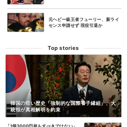
元ヘビー級王者フューリー、新ライ
センス申請せず 現役引退か
Top stories
韓国の暗い歴史「強制的な国際養子縁組」、大
統領が真相解明を約束
「1個3000円超もすべきではない」