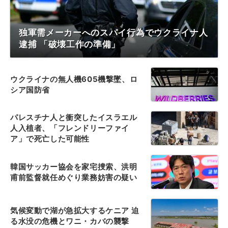
独軍需メーカーへのスパイ行為でウクライナ人
逮捕 「破壊工作の準備」
ウクライナの無人機605機撃墜、ロ
シア国防省
パレスチナ人と衝突したイスラエル
人入植者、「フレンドリーファイ
ア」で死亡した可能性
韓国サッカー協会を家宅捜索、洪明
甫前監督就任めぐり業務妨害の疑い
気候変動で湖が急拡大するケニア 迫
る水没の危機とワニ・カバの襲撃