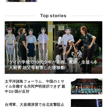
Top stories
タイの学校で10代少年が発砲、教師・生徒ら6
人殺害 祖父母殺害した後移動
太平洋諸島フォーラム、中国のミサ
イル非難する共同声明採択できず 親
中2か国が反対
台湾軍、大規模演習で台北攻撃阻止