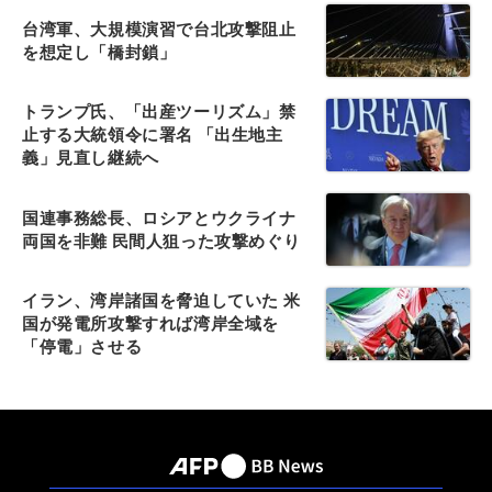
台湾軍、大規模演習で台北攻撃阻止
を想定し「橋封鎖」
トランプ氏、「出産ツーリズム」禁
止する大統領令に署名 「出生地主
義」見直し継続へ
国連事務総長、ロシアとウクライナ
両国を非難 民間人狙った攻撃めぐり
イラン、湾岸諸国を脅迫していた 米
国が発電所攻撃すれば湾岸全域を
「停電」させる