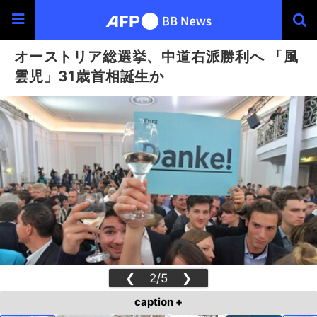
オーストリア総選挙、中道右派勝利へ 「風
雲児」31歳首相誕生か
❮
2/5
❯
caption +