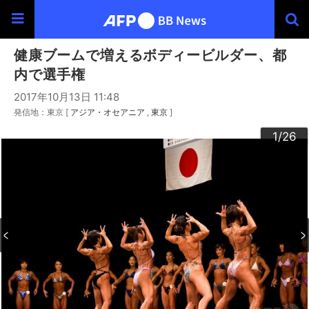
健康ブームで増えるボディービルダー、都
内で選手権
2017年10月13日 11:48
発信地：東京 [
アジア・オセアニア
東京
]
20
23
24
26
22
25
10
13
14
16
19
12
15
17
18
21
11
3
4
6
9
2
5
7
8
1
/26
/26
/26
/26
/26
/26
/26
/26
/26
/26
/26
/26
/26
/26
/26
/26
/26
/26
/26
/26
/26
/26
/26
/26
/26
/26