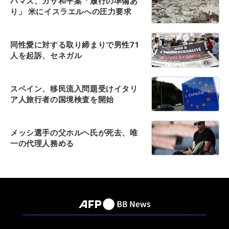
ハマス、ガザ和平案「履行の準備あ
り」 米にイスラエルへの圧力要求
同性愛に対する取り締まりで男性71
人を起訴、セネガル
スペイン、移民流入問題受けイタリ
ア人旅行者の国境検査を開始
メッシ選手の父ホルヘ氏が死去、唯
一の代理人務める