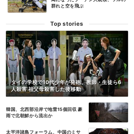
群れと空を飛ぶ
Top stories
タイの学校で10代少年が発砲、教師・生徒ら6
人殺害 祖父母殺害した後移動
韓国、北西部沿岸で地雷15個回収 豪
雨で北朝鮮から流出か
太平洋諸島フォーラム、中国のミサ