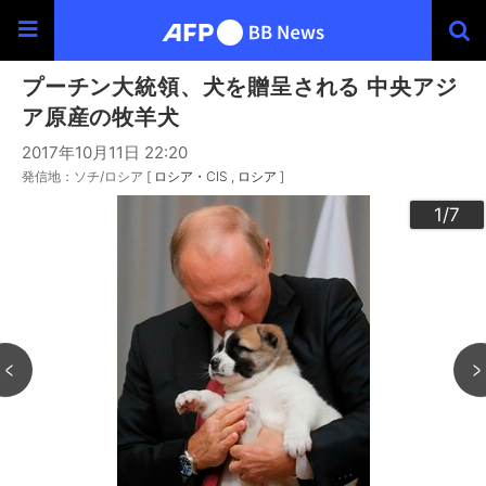
プーチン大統領、犬を贈呈される 中央アジ
ア原産の牧羊犬
2017年10月11日 22:20
発信地：ソチ/ロシア [
ロシア・CIS
ロシア
]
3
4
6
2
5
7
1
/7
/7
/7
/7
/7
/7
/7