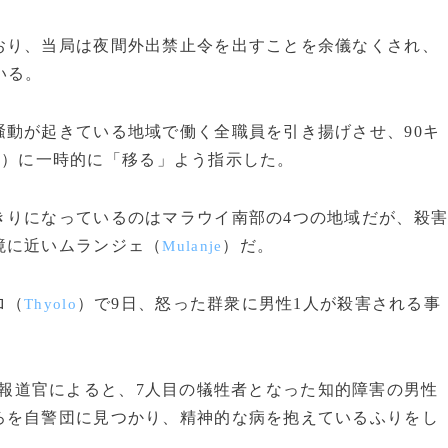
り、当局は夜間外出禁止令を出すことを余儀なくされ、
いる。
動が起きている地域で働く全職員を引き揚げさせ、90キ
）に一時的に「移る」よう指示した。
e
りになっているのはマラウイ南部の4つの地域だが、殺
境に近いムランジェ（
）だ。
Mulanje
ロ（
）で9日、怒った群衆に男性1人が殺害される事
Thyolo
報道官によると、7人目の犠牲者となった知的障害の男性
ろを自警団に見つかり、精神的な病を抱えているふりをし