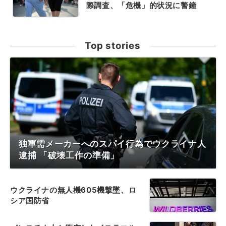
際調査、「危機」的状況に警鐘
Top stories
独軍需メーカーへのスパイ行為でウクライナ人
逮捕 「破壊工作の準備」
ウクライナの無人機605機撃墜、ロ
シア国防省