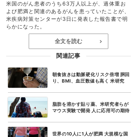
米国のがん患者のうち63万人以上が、過体重お
よび肥満と関連のあるがんを患っていたことが、
米疾病対策センターが3日に発表した報告書で明
らかになった。
全文を読む
>
関連記事
朝食抜きは動脈硬化リスク倍増 胴回
り、BMI、血圧数値も高く 米研究
脂肪を溶かす貼り薬、米研究者らが
マウス実験で開発 人に応用可の期待
世界の10人に1人が肥満 大規模な国